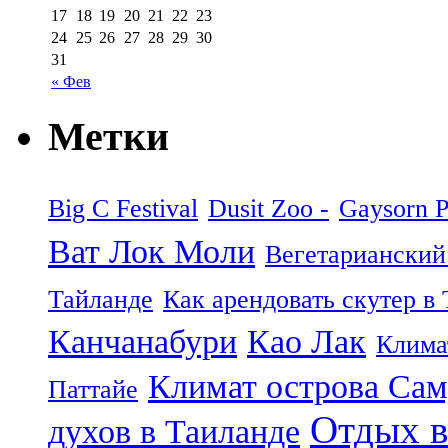
17
18
19
20
21
22
23
24
25
26
27
28
29
30
31
« Фев
Метки
Big C Festival
Dusit Zoo -
Gaysorn P
Ват Лок Моли
Вегетарианский
Тайланде
Как арендовать скутер в
Канчанабури
Као Лак
Клима
Климат острова Са
Паттайе
Отдых в
духов в Таиланде