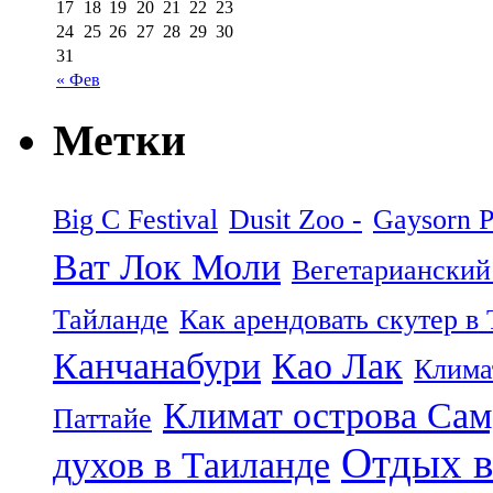
17
18
19
20
21
22
23
24
25
26
27
28
29
30
31
« Фев
Метки
Big C Festival
Dusit Zoo -
Gaysorn P
Ват Лок Моли
Вегетарианский
Тайланде
Как арендовать скутер в
Канчанабури
Као Лак
Клима
Климат острова Са
Паттайе
Отдых в
духов в Таиланде