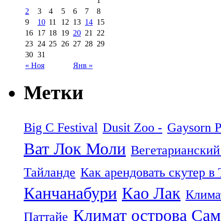
1
2
3
4
5
6
7
8
9
10
11
12
13
14
15
16
17
18
19
20
21
22
23
24
25
26
27
28
29
30
31
« Ноя
Янв »
Метки
Big C Festival
Dusit Zoo -
Gaysorn P
Ват Лок Моли
Вегетарианский
Тайланде
Как арендовать скутер в
Канчанабури
Као Лак
Клима
Климат острова Са
Паттайе