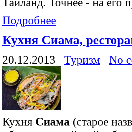
Таиланд. Точнее - на его
Подробнее
Кухня Сиама, рестор
20.12.2013
Туризм
No 
Кухня
Сиама
(старое наз