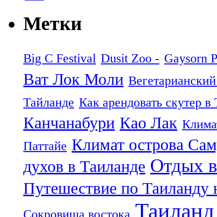
Метки
Big C Festival
Dusit Zoo -
Gaysorn P
Ват Лок Моли
Вегетарианский
Тайланде
Как арендовать скутер в
Канчанабури
Као Лак
Клима
Климат острова Са
Паттайе
Отдых в
духов в Таиланде
Путешествие по Таиланду 
Таиланд
Сокровища востока