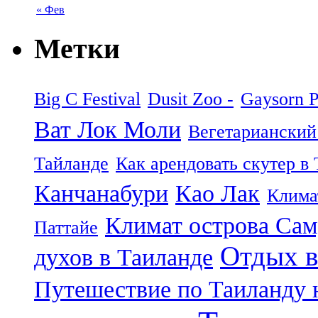
« Фев
Метки
Big C Festival
Dusit Zoo -
Gaysorn P
Ват Лок Моли
Вегетарианский
Тайланде
Как арендовать скутер в
Канчанабури
Као Лак
Клима
Климат острова Са
Паттайе
Отдых в
духов в Таиланде
Путешествие по Таиланду 