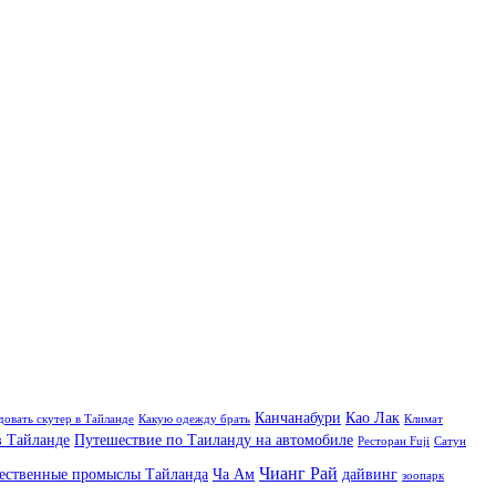
Канчанабури
Као Лак
довать скутер в Тайланде
Какую одежду брать
Климат
 Тайланде
Путешествие по Таиланду на автомобиле
Ресторан Fuji
Сатун
Чианг Рай
ественные промыслы Тайланда
Ча Ам
дайвинг
зоопарк