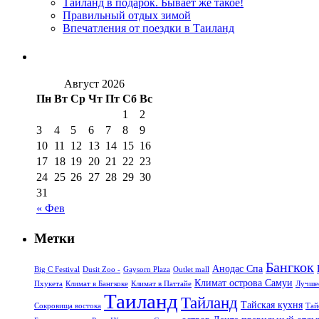
Таиланд в подарок. Бывает же такое!
Правильный отдых зимой
Впечатления от поездки в Таиланд
Август 2026
Пн
Вт
Ср
Чт
Пт
Сб
Вс
1
2
3
4
5
6
7
8
9
10
11
12
13
14
15
16
17
18
19
20
21
22
23
24
25
26
27
28
29
30
31
« Фев
Метки
Бангкок
Анодас Спа
Big C Festival
Dusit Zoo -
Gaysorn Plaza
Outlet mall
Климат острова Самуи
Пхукета
Климат в Бангкоке
Климат в Паттайе
Лучшее
Таиланд
Тайланд
Тайская кухня
Сокровища востока
Тай