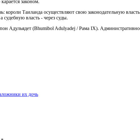
карается законом.
язь: короли Таиланда осуществляют свою законодательную влас
 судебную власть - через суды.
н Адульядет (Bhumibol Adulyadej / Paмa IX). Административное 
заложники их дочь