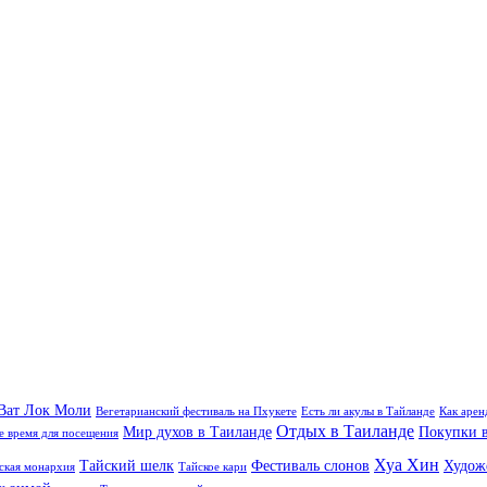
Ват Лок Моли
Вегетарианский фестиваль на Пхукете
Есть ли акулы в Тайланде
Как арен
Отдых в Таиланде
Мир духов в Таиланде
Покупки в
 время для посещения
Хуа Хин
Тайский шелк
Фестиваль слонов
Худож
ская монархия
Тайское кари