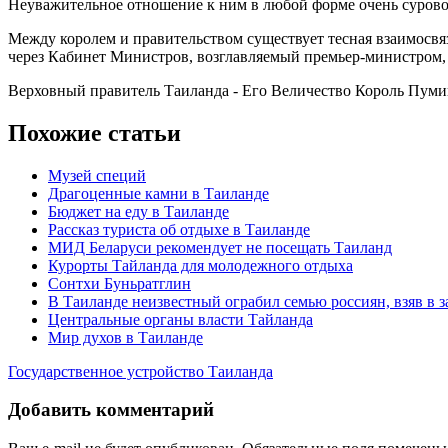
Неуважительное отношение к ним в любой форме очень сурово 
Между королем и правительством существует тесная взаимосв
через Кабинет Министров, возглавляемый премьер-министром, а
Верховный правитель Таиланда - Его Величество Король Пумипо
Похожие статьи
Музей специй
Драгоценные камни в Таиланде
Бюджет на еду в Таиланде
Рассказ туриста об отдыхе в Таиланде
МИД Беларуси рекомендует не посещать Таиланд
Курорты Тайланда для молодежного отдыха
Сонтхи Буньратглин
В Таиланде неизвестный ограбил семью россиян, взяв в 
Центральные органы власти Тайланда
Мир духов в Таиланде
Государственное устройство Таиланда
Добавить комментарий