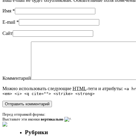
Ваш e-mail не будет опубликован. Обязательные поля помечен
Имя
*
E-mail
*
Сайт
Комментарий
Можно использовать следующие
HTML
-теги и атрибуты:
<a h
<em> <i> <q cite=""> <strike> <strong>
Перед отправкой формы:
Выставьте эти иконки
вертикально
Рубрики