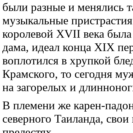
были разные и менялись т
музыкальные пристрастия 
королевой XVII века была
дама, идеал конца XIX пе
воплотился в хрупкой бле
Крамского, то сегодня му
на загорелых и длинноног
В племени же карен-падон
северного Таиланда, свои
прелестях.