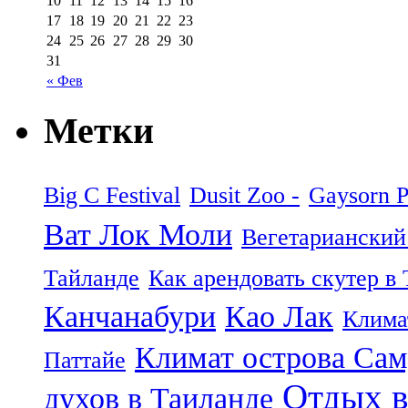
10
11
12
13
14
15
16
17
18
19
20
21
22
23
24
25
26
27
28
29
30
31
« Фев
Метки
Big C Festival
Dusit Zoo -
Gaysorn P
Ват Лок Моли
Вегетарианский
Тайланде
Как арендовать скутер в
Канчанабури
Као Лак
Клима
Климат острова Са
Паттайе
Отдых в
духов в Таиланде