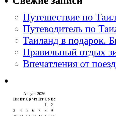
Свежие записи
Путешествие по Таил
Путеводитель по Таи
Таиланд в подарок. Б
Правильный отдых з
Впечатления от поезд
Август 2026
Пн
Вт
Ср
Чт
Пт
Сб
Вс
1
2
3
4
5
6
7
8
9