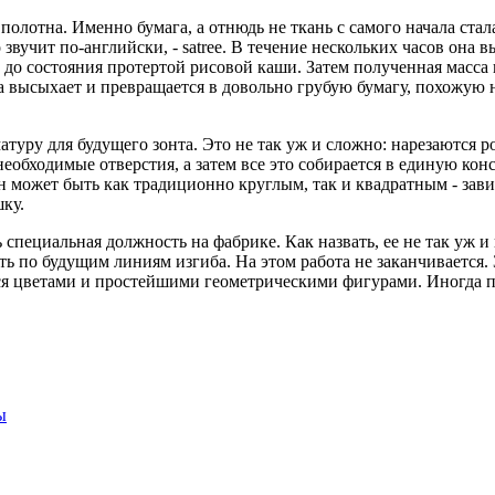
олотна. Именно бумага, а отнюдь не ткань с самого начала ста
о звучит по-английски, - satree. В течение нескольких часов он
 до состояния протертой рисовой каши. Затем полученная масса
а высыхает и превращается в довольно грубую бумагу, похожую н
туру для будущего зонта. Это не так уж и сложно: нарезаются 
обходимые отверстия, а затем все это собирается в единую кон
он может быть как традиционно круглым, так и квадратным - зав
ку.
 специальная должность на фабрике. Как назвать, ее не так уж и
ь по будущим линиям изгиба. На этом работа не заканчивается. 
я цветами и простейшими геометрическими фигурами. Иногда п
ы