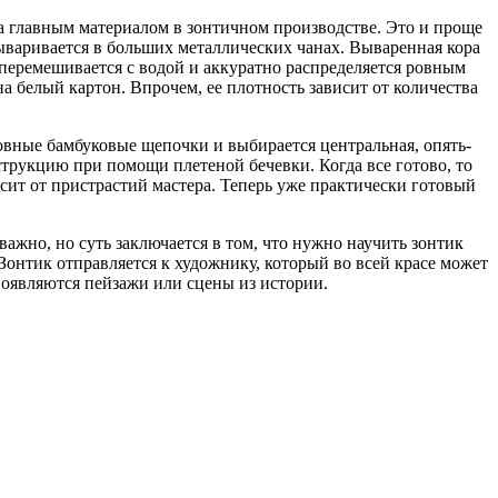
ла главным материалом в зонтичном производстве. Это и проще
а вываривается в больших металлических чанах. Вываренная кора
 перемешивается с водой и аккуратно распределяется ровным
а белый картон. Впрочем, ее плотность зависит от количества
ровные бамбуковые щепочки и выбирается центральная, опять-
струкцию при помощи плетеной бечевки. Когда все готово, то
исит от пристрастий мастера. Теперь уже практически готовый
 важно, но суть заключается в том, что нужно научить зонтик
Зонтик отправляется к художнику, который во всей красе может
оявляются пейзажи или сцены из истории.