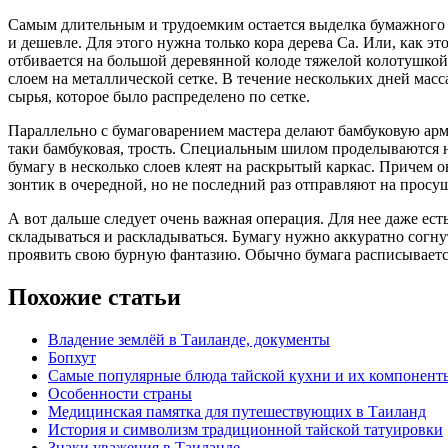
Самым длительным и трудоемким остается выделка бумажного п
и дешевле. Для этого нужна только кора дерева Са. Или, как эт
отбивается на большой деревянной колоде тяжелой колотушкой
слоем на металлической сетке. В течение нескольких дней масс
сырья, которое было распределено по сетке.
Параллельно с бумаговарением мастера делают бамбуковую арма
таки бамбуковая, трость. Специальным шилом проделываются не
бумагу в несколько слоев клеят на раскрытый каркас. Причем 
зонтик в очередной, но не последний раз отправляют на просуш
А вот дальше следует очень важная операция. Для нее даже есть
складываться и раскладываться. Бумагу нужно аккуратно согнут
проявить свою бурную фантазию. Обычно бумага расписываетс
Похожие статьи
Владение землёй в Таиланде, документы
Бопхут
Самые популярные блюда тайской кухни и их компонент
Особенности страны
Медицинская памятка для путешествующих в Таиланд
История и символизм традиционной тайской татуировки
Знаки уважения в Таиланде