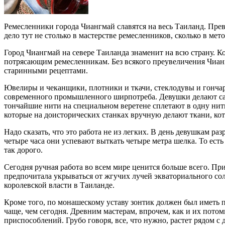
Ремесленники города Чиангмай славятся на весь Таиланд. Пре
дело тут не столько в мастерстве ремесленников, сколько в ме
Город Чиангмай на севере Таиланда знаменит на всю страну. Ко
потрясающим ремесленникам. Без всякого преувеличения Чианг
старинными рецептами.
Ювелиры и чеканщики, плотники и ткачи, стеклодувы и гончары
современного промышленного ширпотреба. Девушки делают самы
тончайшие нити на специальном веретене сплетают в одну нитк
которые на доисторических станках вручную делают ткани, ко
Надо сказать, что это работа не из легких. В день девушкам ра
четыре часа они успевают выткать четыре метра шелка. То есть 
так дорого.
Сегодня ручная работа во всем мире ценится больше всего. При
предпочитала укрываться от жгучих лучей экваториального с
королевской власти в Таиланде.
Кроме того, по монашескому уставу зонтик должен был иметь п
чаще, чем сегодня. Древним мастерам, впрочем, как и их пото
приспособлений. Грубо говоря, все, что нужно, растет рядом с 