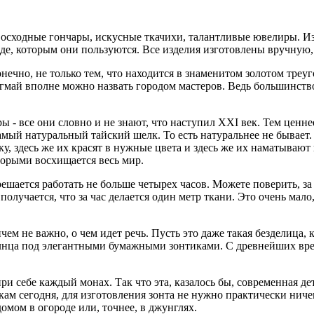
восходные гончары, искусные ткачихи, талантливые ювелиры. Из
тоде, которым они пользуются. Все изделия изготовлены вручную
нечно, не только тем, что находится в знаменитом золотом треу
май вполне можно назвать городом мастеров. Ведь большинство
 - все они словно и не знают, что наступил XXI век. Тем ценне
й натуральный тайский шелк. То есть натуральнее не бывает. 
у, здесь же их красят в нужные цвета и здесь же их наматываю
торыми восхищается весь мир.
зрешается работать не больше четырех часов. Можете поверить, за
получается, что за час делается один метр ткани. Это очень мало
чем не важно, о чем идет речь. Пусть это даже такая безделица,
олнца под элегантными бумажными зонтиками. С древнейших вре
ри себе каждый монах. Так что эта, казалось бы, современная д
мкам сегодня, для изготовления зонта не нужно практически нич
домом в огороде или, точнее, в джунглях.