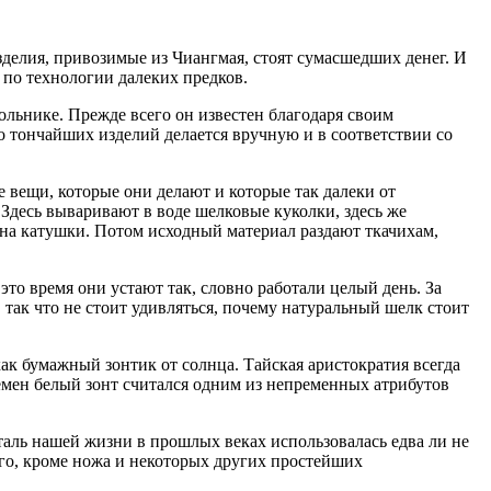
делия, привозимые из Чиангмая, стоят сумасшедших денег. И
, по технологии далеких предков.
гольнике. Прежде всего он известен благодаря своим
 тончайших изделий делается вручную и в соответствии со
е вещи, которые они делают и которые так далеки от
Здесь вываривают в воде шелковые куколки, здесь же
т на катушки. Потом исходный материал раздают ткачихам,
 это время они устают так, словно работали целый день. За
, так что не стоит удивляться, почему натуральный шелк стоит
 как бумажный зонтик от солнца. Тайская аристократия всегда
мен белый зонт считался одним из непременных атрибутов
еталь нашей жизни в прошлых веках использовалась едва ли не
его, кроме ножа и некоторых других простейших