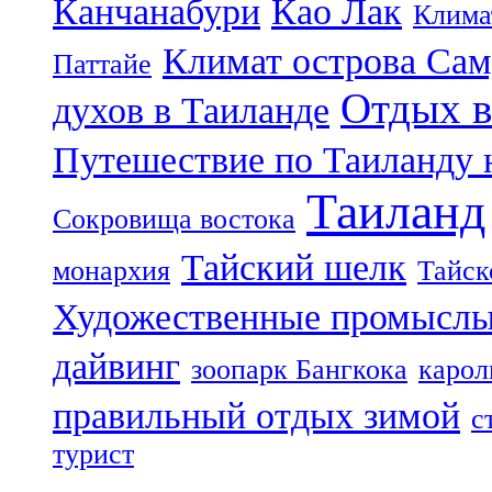
Канчанабури
Као Лак
Клима
Климат острова Са
Паттайе
Отдых в
духов в Таиланде
Путешествие по Таиланду 
Таиланд
Сокровища востока
Тайский шелк
монархия
Тайск
Художественные промыслы
дайвинг
зоопарк Бангкока
карол
правильный отдых зимой
с
турист