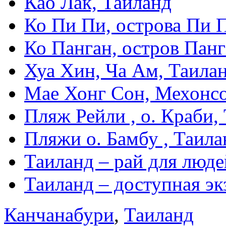
Као Лак, Таиланд
Ко Пи Пи, острова Пи 
Ко Панган, остров Панг
Хуа Хин, Ча Ам, Таила
Мае Хонг Сон, Мехонсо
Пляж Рейли , о. Краби,
Пляжи о. Бамбу , Таила
Таиланд – рай для люде
Таиланд – доступная эк
Канчанабури
,
Таиланд