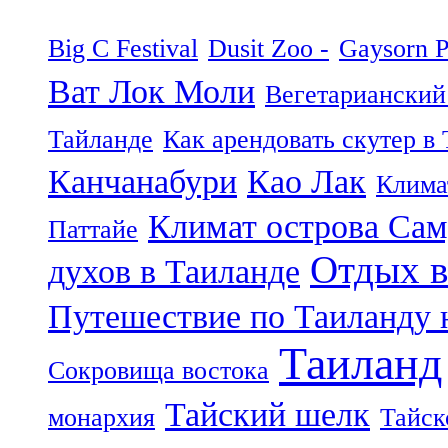
Big C Festival
Dusit Zoo -
Gaysorn P
Ват Лок Моли
Вегетарианский
Тайланде
Как арендовать скутер в
Канчанабури
Као Лак
Клима
Климат острова Са
Паттайе
Отдых в
духов в Таиланде
Путешествие по Таиланду 
Таиланд
Сокровища востока
Тайский шелк
монархия
Тайск