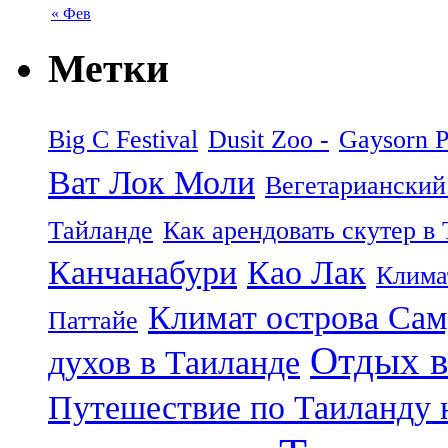
« Фев
Метки
Big C Festival
Dusit Zoo -
Gaysorn P
Ват Лок Моли
Вегетарианский
Тайланде
Как арендовать скутер в
Канчанабури
Као Лак
Клима
Климат острова Са
Паттайе
Отдых в
духов в Таиланде
Путешествие по Таиланду 