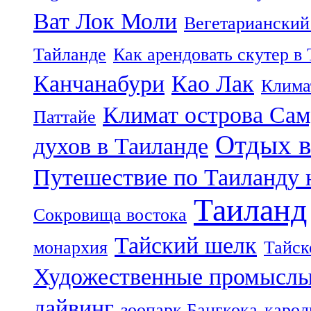
Ват Лок Моли
Вегетарианский
Тайланде
Как арендовать скутер в
Канчанабури
Као Лак
Клима
Климат острова Са
Паттайе
Отдых в
духов в Таиланде
Путешествие по Таиланду 
Таиланд
Сокровища востока
Тайский шелк
монархия
Тайск
Художественные промыслы
дайвинг
зоопарк Бангкока
карол