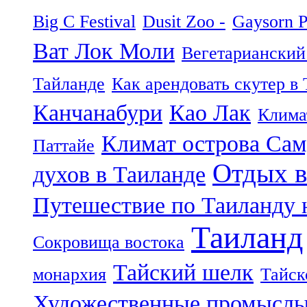
Big C Festival
Dusit Zoo -
Gaysorn P
Ват Лок Моли
Вегетарианский
Тайланде
Как арендовать скутер в
Канчанабури
Као Лак
Клима
Климат острова Са
Паттайе
Отдых в
духов в Таиланде
Путешествие по Таиланду 
Таиланд
Сокровища востока
Тайский шелк
монархия
Тайск
Художественные промыслы