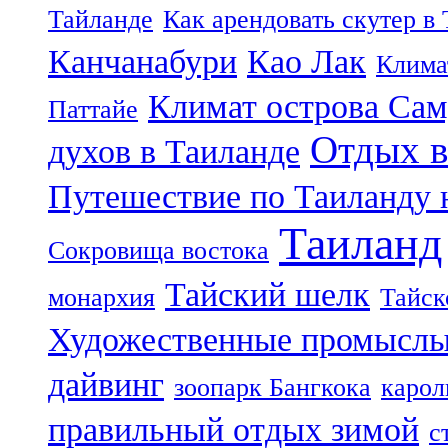
Тайланде
Как арендовать скутер в
Канчанабури
Као Лак
Клима
Климат острова Са
Паттайе
Отдых в
духов в Таиланде
Путешествие по Таиланду 
Таиланд
Сокровища востока
Тайский шелк
монархия
Тайск
Художественные промыслы
дайвинг
зоопарк Бангкока
карол
правильный отдых зимой
с