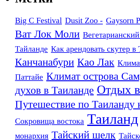
Big C Festival
Dusit Zoo -
Gaysorn P
Ват Лок Моли
Вегетарианский
Тайланде
Как арендовать скутер в
Канчанабури
Као Лак
Клима
Климат острова Са
Паттайе
Отдых в
духов в Таиланде
Путешествие по Таиланду 
Таиланд
Сокровища востока
Тайский шелк
монархия
Тайск