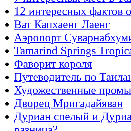
12 интересных фактов о
Ват Капхаенг Лаенг
Аэропорт Суварнабхум
Tamarind Springs Tropic
Фаворит короля
Путеводитель по Таилан
Художественные промы
Дворец Мригадайяван
Дуриан спелый и Дуриа
разница?