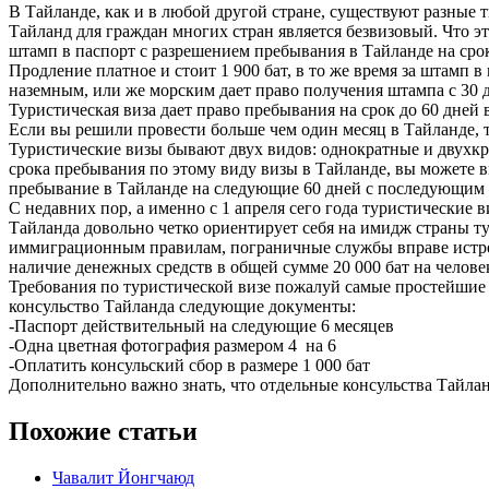
В Тайланде, как и в любой другой стране, существуют разные т
Тайланд для граждан многих стран является безвизовый. Что э
штамп в паспорт с разрешением пребывания в Тайланде на сро
Продление платное и стоит 1 900 бат, в то же время за штамп 
наземным, или же морским дает право получения штампа с 30 
Туристическая виза дает право пребывания на срок до 60 дней
Если вы решили провести больше чем один месяц в Тайланде, то
Туристические визы бывают двух видов: однократные и двухкра
срока пребывания по этому виду визы в Тайланде, вы можете 
пребывание в Тайланде на следующие 60 дней с последующим 
С недавних пор, а именно с 1 апреля сего года туристические в
Тайланда довольно четко ориентирует себя на имидж страны т
иммиграционным правилам, пограничные службы вправе истреб
наличие денежных средств в общей сумме 20 000 бат на человек
Требования по туристической визе пожалуй самые простейшие 
консульство Тайланда следующие документы:
-Паспорт действительный на следующие 6 месяцев
-Одна цветная фотография размером 4 на 6
-Оплатить консульский сбор в размере 1 000 бат
Дополнительно важно знать, что отдельные консульства Тайлан
Похожие статьи
Чавалит Йонгчаюд