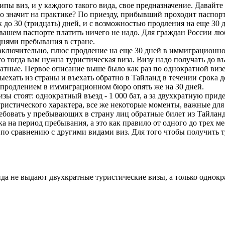
ипы виз, и у каждого такого вида, свое предназначение. Давайте
то значит на практике? По приезду, прибывший проходит паспорт
к до 30 (тридцать) дней, и с возможностью продления на еще 3
в вашем паспорте платить ничего не надо. Для граждан России л
днями пребывания в стране.
 включительно, плюс продление на еще 30 дней в иммиграционно
 тогда вам нужна туристическая виза. Визу надо получать до въ
тные. Первое описание выше было как раз по однократной визе. 
выехать из страны и въехать обратно в Тайланд в течении срок
продлением в иммиграционном бюро опять же на 30 дней.
изы стоят: однократный въезд - 1 000 бат, а за двухкратную при
уристического характера, все же некоторые моменты, важные дл
овать у пребывающих в страну лиц обратные билет из Тайланда
а на период пребывания, а это как правило от одного до трех ме
по сравнению с другими видами виз. Для того чтобы получить т
да не выдают двухкратные туристические визы, а только однокра