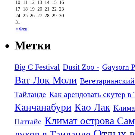
10
11
12
13
14
15
16
17
18
19
20
21
22
23
24
25
26
27
28
29
30
31
« Фев
Метки
Big C Festival
Dusit Zoo -
Gaysorn P
Ват Лок Моли
Вегетарианский
Тайланде
Как арендовать скутер в
Канчанабури
Као Лак
Клима
Климат острова Са
Паттайе
Отдых в
духов в Таиланде