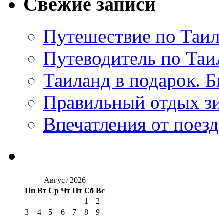
Свежие записи
Путешествие по Таил
Путеводитель по Таи
Таиланд в подарок. Б
Правильный отдых з
Впечатления от поезд
Август 2026
Пн
Вт
Ср
Чт
Пт
Сб
Вс
1
2
3
4
5
6
7
8
9