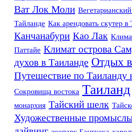
Ват Лок Моли
Вегетарианский
Тайланде
Как арендовать скутер в
Канчанабури
Као Лак
Клима
Климат острова Са
Паттайе
Отдых в
духов в Таиланде
Путешествие по Таиланду 
Таиланд
Сокровища востока
Тайский шелк
монархия
Тайск
Художественные промыслы
дайвинг
зоопарк Бангкока
карол