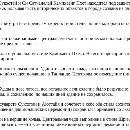
 Сукхотай и Си Сатчаналай Кампхаенг Пхет находится под защ
н.э. Большая часть исторических объектов в городе создана из ла
 внутри и за пределами крепостной стены, длина которой соста
в.
 он также занимает центральную часть исторического парка. Пре
е предполагалось.
здан в уникальном стиле Кампхаенг Пхета. На его территории со
кирпич.
ожеством колонн. Удивительно, что каждая колонна выполнена и
-либо существовавшие в Таиланде. Центральное помещение (виха
Будды в позе лотоса, все остальное великолепие было разрушен
м. К сожалению, до наших дней здание не сохранилось.
сударств Сукхотай и Аюттайя и сочетает в себе оба стиля архите
мещения для монашеских церемоний) сохранился орнамент со льв
й на вершине холма. Центральная чеди выполнена в стиле Шри-Л
вшихся элементов лепнины также видны очертания демонов и т