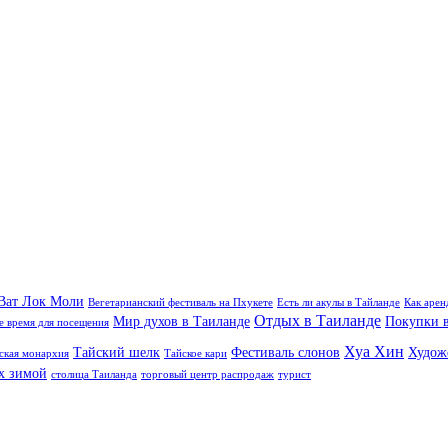
Ват Лок Моли
Вегетарианский фестиваль на Пхукете
Есть ли акулы в Тайланде
Как арен
Отдых в Таиланде
Мир духов в Таиланде
Покупки в
 время для посещения
Хуа Хин
Тайский шелк
Фестиваль слонов
Худож
ская монархия
Тайское кари
х зимой
столица Таиланда
торговый центр распродаж
турист