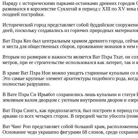
Наряду с историческими парками-останками древних городов
развивался в королевстве Сукхотай в период с XIII по XV века 
поздней постройки.
Исторический город представляет собой буддийские сооружения
дней, поскольку создавались из горючих природных материало
Ват Пхра Кео был центральным храмом древнего города, сейчас
и места для общественных сборов, проживание монахов в нем н
Вторым по размерам и важности является Ват Пхра Тхат, он со
метров, при ее строительстве использовался как латерит, так и 
В храме Ват Пхра Нон можно увидеть старинные купальни со мн
Это самые крупные элемент архитектуры подобного рода, когда
полностью разрушено.
В Вате Пхра Си Ирьябот сохранились лишь купальни и статуя 
земляным валом дворцом с уютным внутренним двором и озеро
Ват Пхра Сингх, как предполагается, был построен в период го
арками со всех четырех сторон. В передней части убосота (по
Ват Чанг Роп представляет собой большой храм, расположенны
Основание чеди украшено фигурами 68 слонов, среди сохрани