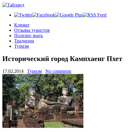
Климат
Отзывы туристов
Полезно знать
Традиции
Туризм
Исторический город Кампхаенг Пхет
17.02.2014
Туризм
No comments