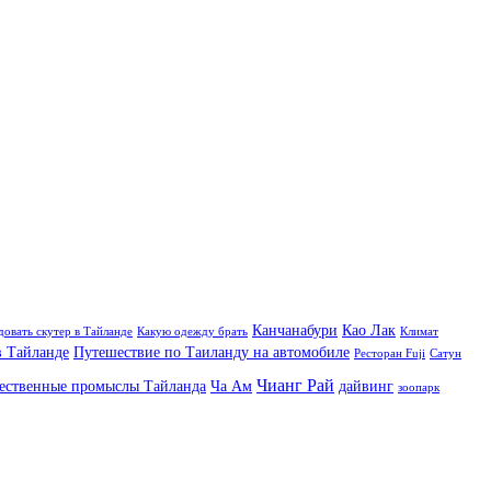
Канчанабури
Као Лак
довать скутер в Тайланде
Какую одежду брать
Климат
 Тайланде
Путешествие по Таиланду на автомобиле
Ресторан Fuji
Сатун
Чианг Рай
ественные промыслы Тайланда
Ча Ам
дайвинг
зоопарк