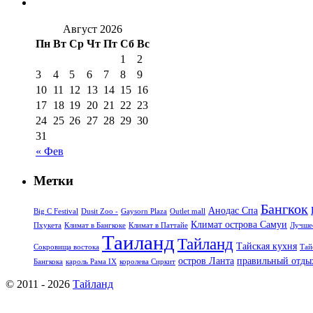
Август 2026
Пн
Вт
Ср
Чт
Пт
Сб
Вс
1
2
3
4
5
6
7
8
9
10
11
12
13
14
15
16
17
18
19
20
21
22
23
24
25
26
27
28
29
30
31
« Фев
Метки
Бангкок
Анодас Спа
Big C Festival
Dusit Zoo -
Gaysorn Plaza
Outlet mall
Климат острова Самуи
Пхукета
Климат в Бангкоке
Климат в Паттайе
Лучшее
Таиланд
Тайланд
Тайская кухня
Сокровища востока
Тай
остров Ланта
правильный отды
Бангкока
кароль Рама IX
королева Сиркит
© 2011 - 2026
Тайланд