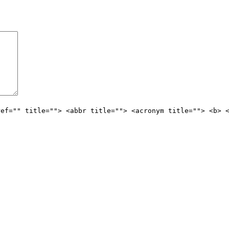
ref="" title=""> <abbr title=""> <acronym title=""> <b> 