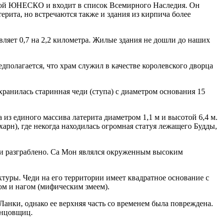
итой ЮНЕСКО и входит в список Всемирного Наследия. Он
терита, но встречаются также и здания из кирпича более
вляет 0,7 на 2,2 километра. Жилые здания не дошли до наших
дполагается, что храм служил в качестве королевского дворца
хранилась старинная чеди (ступа) с диаметром основания 15
з единого массива латерита диаметром 1,1 м и высотой 6,4 м.
рн), где некогда находилась огромная статуя лежащего Будды,
о и разграблено. Са Мон являлся окруженным высоким
ктуры. Чеди на его территории имеет квадратное основание с
ом и нагом (мифическим змеем).
анки, однако ее верхняя часть со временем была повреждена.
анцовщиц.