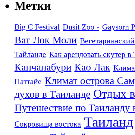
Метки
Big C Festival
Dusit Zoo -
Gaysorn P
Ват Лок Моли
Вегетарианский
Тайланде
Как арендовать скутер в
Канчанабури
Као Лак
Клима
Климат острова Са
Паттайе
Отдых в
духов в Таиланде
Путешествие по Таиланду 
Таиланд
Сокровища востока